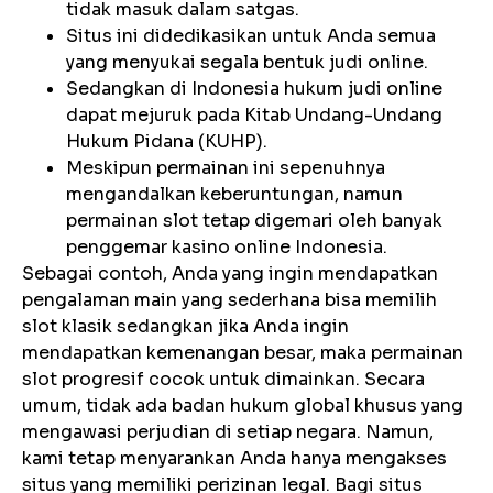
tidak masuk dalam satgas.
Situs ini didedikasikan untuk Anda semua
yang menyukai segala bentuk judi online.
Sedangkan di Indonesia hukum judi online
dapat mejuruk pada Kitab Undang-Undang
Hukum Pidana (KUHP).
Meskipun permainan ini sepenuhnya
mengandalkan keberuntungan, namun
permainan slot tetap digemari oleh banyak
penggemar kasino online Indonesia.
Sebagai contoh, Anda yang ingin mendapatkan
pengalaman main yang sederhana bisa memilih
slot klasik sedangkan jika Anda ingin
mendapatkan kemenangan besar, maka permainan
slot progresif cocok untuk dimainkan. Secara
umum, tidak ada badan hukum global khusus yang
mengawasi perjudian di setiap negara. Namun,
kami tetap menyarankan Anda hanya mengakses
situs yang memiliki perizinan legal. Bagi situs