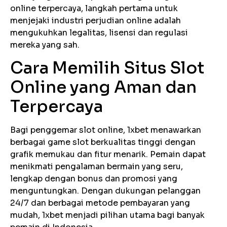
online terpercaya, langkah pertama untuk
menjejaki industri perjudian online adalah
mengukuhkan legalitas, lisensi dan regulasi
mereka yang sah.
Cara Memilih Situs Slot
Online yang Aman dan
Terpercaya
Bagi penggemar slot online, 1xbet menawarkan
berbagai game slot berkualitas tinggi dengan
grafik memukau dan fitur menarik. Pemain dapat
menikmati pengalaman bermain yang seru,
lengkap dengan bonus dan promosi yang
menguntungkan. Dengan dukungan pelanggan
24/7 dan berbagai metode pembayaran yang
mudah, 1xbet menjadi pilihan utama bagi banyak