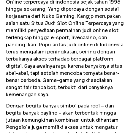
Online terpercaya di indonesia sejak tahun 1995
hingga sekarang, Yang dipercaya dengan sosial
kerjasama dari Nuke Gaming. Kangjp merupakan
salah satu Situs Judi Slot Online Terpercaya yang
memiliki penyediaan permainan judi online slot
terlengkap hingga e-sport, livecasino, dan
pancing ikan. Popularitas judi online di Indonesia
terus mengalami peningkatan, seiring dengan
terbukanya akses terhadap berbagai platform
digital. Saya awalnya ragu karena banyaknya situs
abal-abal, tapi setelah mencoba ternyata benar-
benar berbeda. Game-game yang disediakan
sangat fair tanpa bot, terbukti dari banyaknya
kemenangan saya.
Dengan begitu banyak simbol pada reel – dan
begitu banyak payline – akan terbentuk hingga
jutaan kemungkinan kombinasi untuk dihantam.
Pengelola juga memiliki akses untuk mengatur