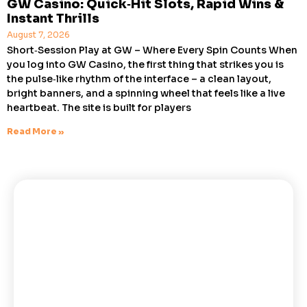
GW Casino: Quick‑Hit Slots, Rapid Wins &
Instant Thrills
August 7, 2026
Short‑Session Play at GW – Where Every Spin Counts When
you log into GW Casino, the first thing that strikes you is
the pulse‑like rhythm of the interface – a clean layout,
bright banners, and a spinning wheel that feels like a live
heartbeat. The site is built for players
Read More »