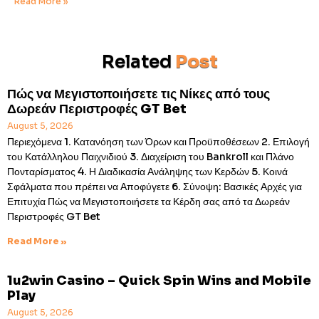
Read More »
Related
Post
Πώς να Μεγιστοποιήσετε τις Νίκες από τους
Δωρεάν Περιστροφές GT Bet
August 5, 2026
Περιεχόμενα 1. Κατανόηση των Όρων και Προϋποθέσεων 2. Επιλογή
του Κατάλληλου Παιχνιδιού 3. Διαχείριση του Bankroll και Πλάνο
Πονταρίσματος 4. Η Διαδικασία Ανάληψης των Κερδών 5. Κοινά
Σφάλματα που πρέπει να Αποφύγετε 6. Σύνοψη: Βασικές Αρχές για
Επιτυχία Πώς να Μεγιστοποιήσετε τα Κέρδη σας από τα Δωρεάν
Περιστροφές GT Bet
Read More »
1u2win Casino – Quick Spin Wins and Mobile
Play
August 5, 2026