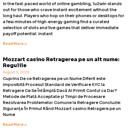
In the fast‑paced world of online gambling, 1u2win stands
out for those who crave instant excitement without the
long haul. Players who hop on their phones or desktops for
a few minutes of high‑energy gaming find a curated
selection of slots and live games that deliver immediate
payoff potential. Instant
Read More »
Mozzart casino Retragerea pe un alt nume:
Regulile
August 5, 2026
Cuprins De ce Retragerea pe un Nume Diferit este
Imposibilă Procesul Standard de Verificare KYC la
Retragere Ce Se Întâmplă Dacă Ai Primit Contul ca Dar?
Metode de Plată Acceptate și Timpi de Procesare
Rezolvarea Problemelor Comune la Retragere Concluzie:
Siguranța în Primul Rând Mozzart casino Retragere pe un
Nume
Read More »